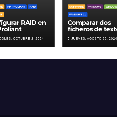
RE
HP PROLIANT
RAID
SOFTWARE
WINDOWS
WINDOW
RE
WINDOWS 11
igurar RAID en
Comparar dos
roliant
ficheros de text
COLES, OCTUBRE 2, 2024
JUEVES, AGOSTO 22, 202