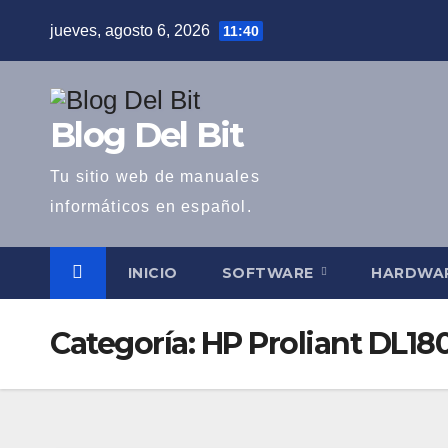
Saltar
jueves, agosto 6, 2026
11:40
al
contenido
Blog Del Bit
Tu sitio web de manuales
informáticos en español.
INICIO
SOFTWARE
HARDWA
Categoría:
HP Proliant DL18