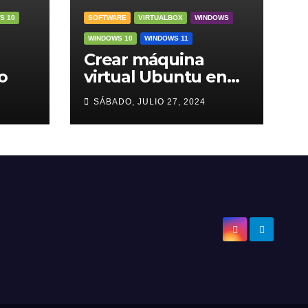
S 10
SOFTWARE
VIRTUALBOX
WINDOWS
WINDOWS 10
WINDOWS 11
Crear máquina
o
virtual Ubuntu en
VirtualBox
4
SÁBADO, JULIO 27, 2024