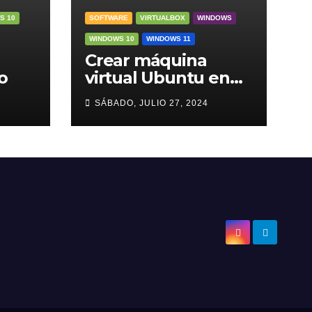
S 10
SOFTWARE
VIRTUALBOX
WINDOWS
WINDOWS 10
WINDOWS 11
Crear máquina
o
virtual Ubuntu en
VirtualBox
4
SÁBADO, JULIO 27, 2024