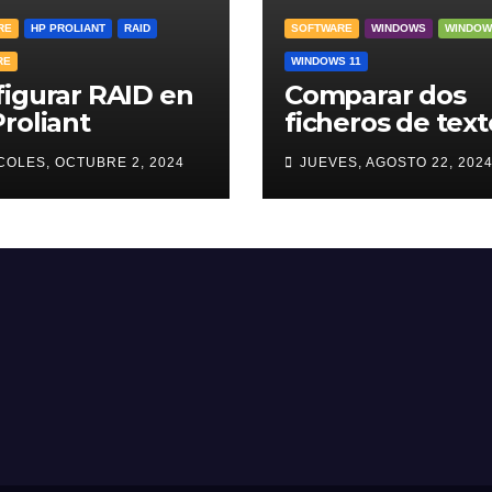
RE
HP PROLIANT
RAID
SOFTWARE
WINDOWS
WINDOW
RE
WINDOWS 11
igurar RAID en
Comparar dos
roliant
ficheros de text
COLES, OCTUBRE 2, 2024
JUEVES, AGOSTO 22, 202