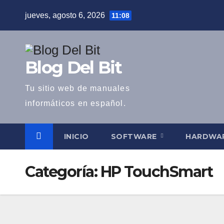
Saltar
jueves, agosto 6, 2026
11:08
al
contenido
Blog Del Bit
Tu sitio web de manuales
informáticos en español.
INICIO
SOFTWARE
HARDWA
Categoría:
HP TouchSmart