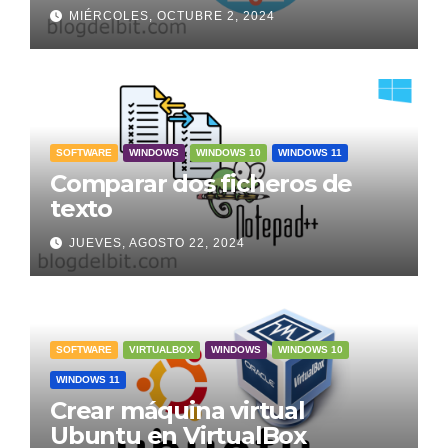
MIÉRCOLES, OCTUBRE 2, 2024
SOFTWARE
WINDOWS
WINDOWS 10
WINDOWS 11
Comparar dos ficheros de
texto
JUEVES, AGOSTO 22, 2024
SOFTWARE
VIRTUALBOX
WINDOWS
WINDOWS 10
WINDOWS 11
Crear máquina virtual
Ubuntu en VirtualBox