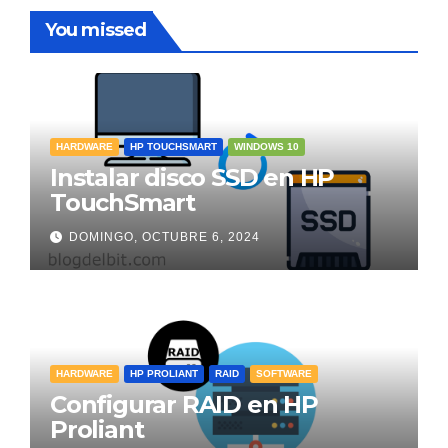
You missed
HARDWARE
HP TOUCHSMART
WINDOWS 10
Instalar disco SSD en HP
TouchSmart
DOMINGO, OCTUBRE 6, 2024
HARDWARE
HP PROLIANT
RAID
SOFTWARE
Configurar RAID en HP
Proliant