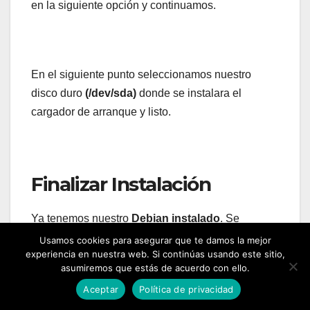
en la siguiente opción y continuamos.
En el siguiente punto seleccionamos nuestro
disco duro
(/dev/sda)
donde se instalara el
cargador de arranque y listo.
Finalizar Instalación
Ya tenemos nuestro
Debian instalado
. Se
reiniciara automáticamente y nos arrancara hasta
Usamos cookies para asegurar que te damos la mejor
experiencia en nuestra web. Si continúas usando este sitio,
la pantalla donde tenemos que insertar la
asumiremos que estás de acuerdo con ello.
contraseña.
Aceptar
Política de privacidad