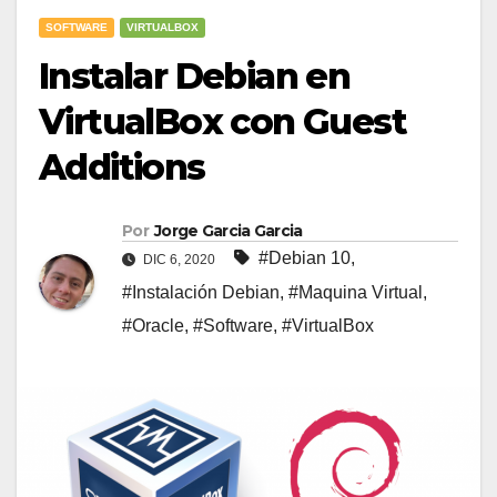
SOFTWARE
VIRTUALBOX
Instalar Debian en
VirtualBox con Guest
Additions
Por
Jorge Garcia Garcia
#Debian 10
,
DIC 6, 2020
#Instalación Debian
,
#Maquina Virtual
,
#Oracle
,
#Software
,
#VirtualBox