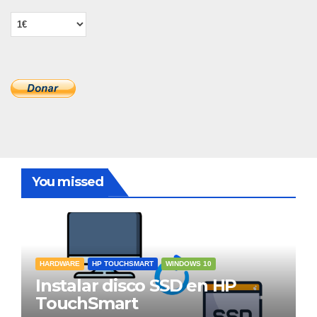
You missed
HARDWARE
HP TOUCHSMART
WINDOWS 10
Instalar disco SSD en HP
TouchSmart