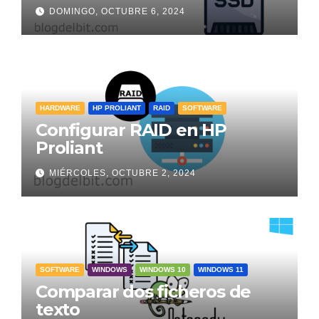
DOMINGO, OCTUBRE 6, 2024
HARDWARE
HP PROLIANT
RAID
SOFTWARE
Configurar RAID en HP
Proliant
MIÉRCOLES, OCTUBRE 2, 2024
SOFTWARE
WINDOWS
WINDOWS 10
WINDOWS 11
Comparar dos ficheros de
texto