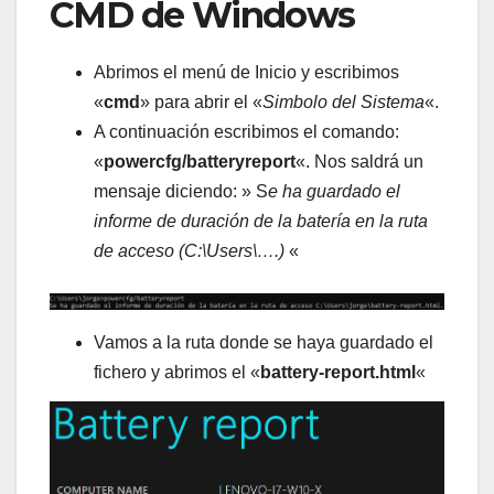
CMD de Windows
Abrimos el menú de Inicio y escribimos
«
cmd
» para abrir el «
Simbolo del Sistema
«.
A continuación escribimos el comando:
«
powercfg/batteryreport
«. Nos saldrá un
mensaje diciendo: » S
e ha guardado el
informe de duración de la batería en la ruta
de acceso (C:\Users\….)
«
Vamos a la ruta donde se haya guardado el
fichero y abrimos el «
battery-report.html
«