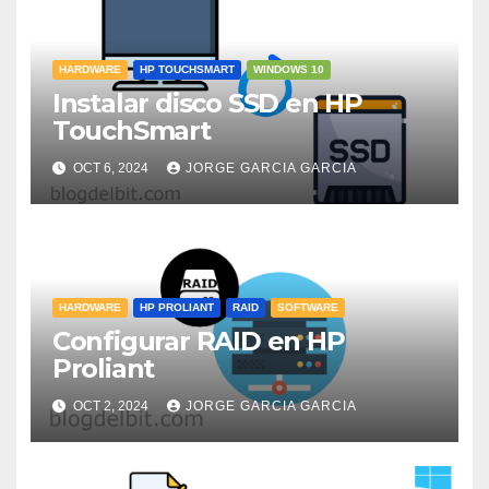
HARDWARE
HP TOUCHSMART
WINDOWS 10
Instalar disco SSD en HP
TouchSmart
OCT 6, 2024
JORGE GARCIA GARCIA
HARDWARE
HP PROLIANT
RAID
SOFTWARE
Configurar RAID en HP
Proliant
OCT 2, 2024
JORGE GARCIA GARCIA